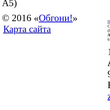
А5)
© 2016 «
Обгон
и
!
»
П
Карта сайта
С
(
А
6